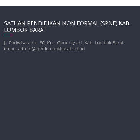
SATUAN PENDIDIKAN NON FORMAL (SPNF) KAB.
LOMBOK BARAT
Jl. Pariwisata no. 30, Kec. Gunungsari, Kab. Lombok Barat
email: admin@spnflombokbarat.sch.id